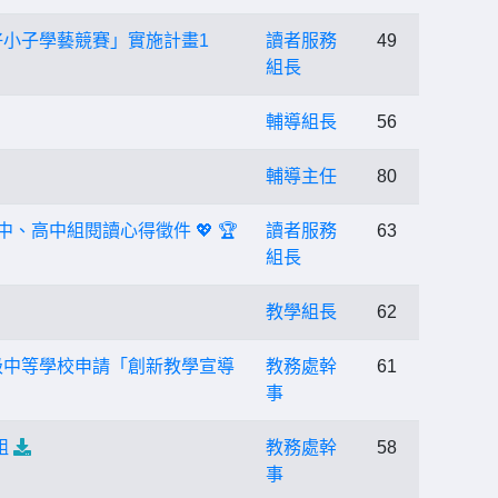
好小子學藝競賽」實施計畫1
讀者服務
49
組長
輔導組長
56
輔導主任
80
國中、高中組閱讀心得徵件 💖 🏆
讀者服務
63
組長
教學組長
62
級中等學校申請「創新教學宣導
教務處幹
61
事
組
教務處幹
58
事