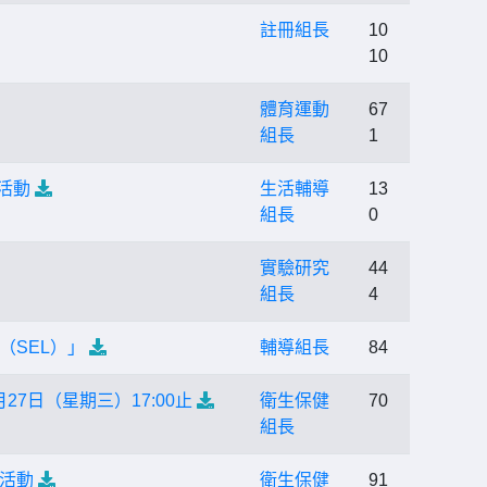
註冊組長
10
10
體育運動
67
組長
1
活動
生活輔導
13
組長
0
實驗研究
44
組長
4
（SEL）」
輔導組長
84
7日（星期三）17:00止
衛生保健
70
組長
活動
衛生保健
91