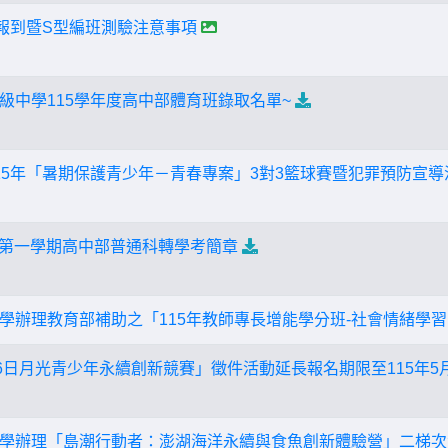
生報到暨S型編班測驗注意事項
級中學115學年度高中部體育班錄取名單~
15年「暑期保護青少年－青春專案」3對3籃球賽暨犯罪預防宣導
年度第一學期高中部普通科轉學考簡章
學辦理教育部補助之「115年教師專長增能學分班-社會情緒學習
6日月光青少年永續創新競賽」徵件活動延長報名期限至115年5月2
學辦理「島潮行動者：澎湖海洋永續與食魚創新體驗營」二梯次