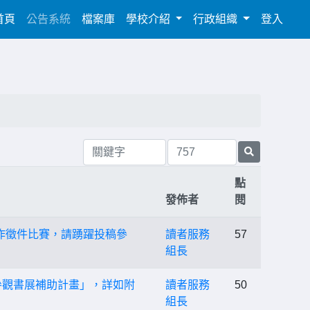
(current)
首頁
公告系統
檔案庫
學校介紹
行政組織
登入
點
發佈者
閱
創作徵件比賽，請踴躍投稿參
讀者服務
57
組長
參觀書展補助計畫」，詳如附
讀者服務
50
組長