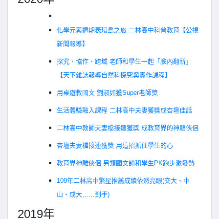
化學元素週期表環島之旅 二林高中科普教育【公視
新聞報導】
探究、協作、跨域 老師和學生一起「腦內翻新」
【天下雜誌報導自然科探究與實作課程】
用桌遊教國文 劉淑如獲Super老師獎
生活體驗融入課程 二林高中夫妻獲獎成杏壇佳話
二林高中教師夫妻檔接連獲獎 成教育界的神鵰俠侶
杏壇夫妻檔接連獲獎 用這招抓住學生的心
教育界神雕俠侶 另類國文師和學生PK跑步激發熱
109年二林高中繁星推薦成績依然亮眼(交大、中
山、成大……到手)
2019年