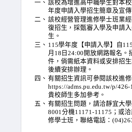
一、
該校為增進高中職學生對本校
年度申請入學招生簡章及宣傳
二、
該校經營管理進修學士班業經
復招生，採甄審入學及申請入
生。
三、
115學年度【申請入學】自115年
月18日24:00開放網路報
件，倘需紙本資料或安排招生
後續安排辦理。
四、
有關招生資訊可參閱該校進修
https://adms.pu.edu.tw/p/4
貴校師生多加參考。
五、
有關招生問題，請洽靜宜大學招生
8001分機11171-1117
修學士班，聯絡電話：(04)263