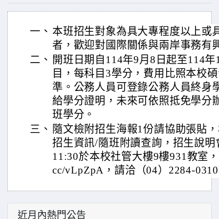
一、
本班招生對象為具大專程度以上或
者，歡迎對國際關係與兩岸事務有
二、
開班日期自114年9月8日起至114年
目，每科目3學分，費用比照本校
準。公務人員可登錄公務人員終身
給學分證明，未來可依照抵免學分
班學分。
三、
隨文檢附招生海報1份請協助張貼，
招生資訊/隨班附讀查詢，招生說明會訂於
11:30於本校社管大樓9樓931教室，報名網
cc/vLpZpA，請洽（04）2284-03
近月內熱門公告