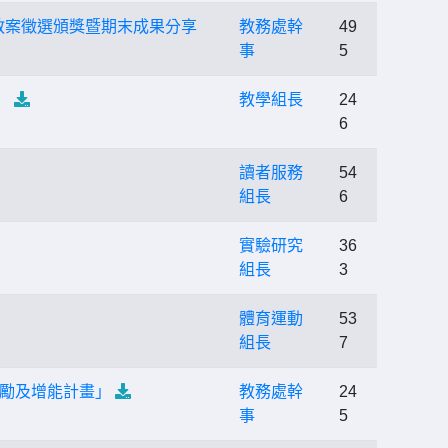
教案徵選頒獎暨期末成果分享
教務處幹
49
事
5
」
教學組長
24
6
讀者服務
54
組長
6
實驗研究
36
組長
3
體育運動
53
組長
7
勵及增能計畫」
教務處幹
24
事
5