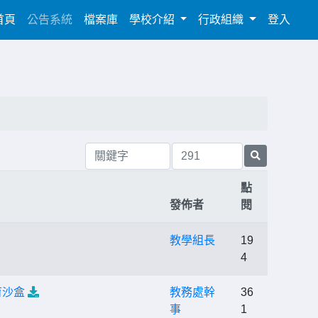
(current)
首頁
公告系統
檔案庫
學校介紹
行政組織
登入
點
發佈者
閱
教學組長
19
4
育沙盒
教務處幹
36
事
1