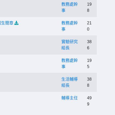
教務處幹
19
事
8
招生簡章
教務處幹
21
事
0
實驗研究
38
組長
6
教務處幹
19
事
5
生活輔導
38
組長
8
輔導主任
49
9