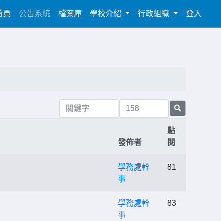
(current)
首頁
公告系統
檔案庫
學校介紹
行政組織
登入
點
發佈者
閱
學務處幹
81
事
學務處幹
83
事