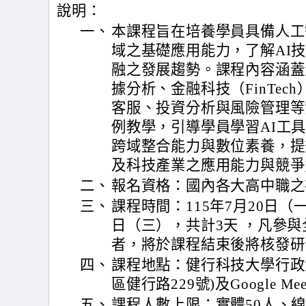
說明：
一、
本課程旨在培養學員具備人工
域之基礎應用能力，了解AI
融之發展趨勢。課程內容涵蓋
據分析、金融科技（FinTec
客服、投資分析與風險管理等
例教學，引導學員學習AI工
跨域整合能力與數位素養，提
及科技產業之應用能力與競爭
二、
報名資格：國內各大高中職之
三、
課程時間：115年7月20日（
日（三），共計3天 ，凡參
者，將於課程結束後將核發研
四、
課程地點：健行科技大學行政
區健行路229號)及Google M
五、
課程人數上限：實體50人、線