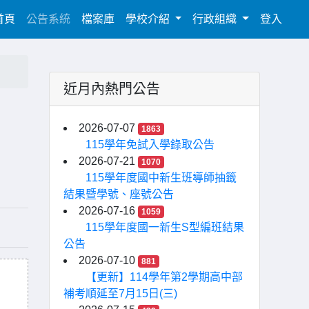
(current)
首頁
公告系統
檔案庫
學校介紹
行政組織
登入
近月內熱門公告
2026-07-07
1863
115學年免試入學錄取公告
2026-07-21
1070
115學年度國中新生班導師抽籤
結果暨學號、座號公告
2026-07-16
1059
115學年度國一新生S型編班結果
公告
2026-07-10
881
【更新】114學年第2學期高中部
補考順延至7月15日(三)