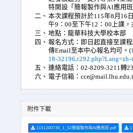
特開設「簡報製作與AI應用
二、
本次課程預計於115年8月1
午9：00至下午12：00上課
三、
地點：龍華科技大學校本部
四、
報名方式：即日起直接至課程
傳Email至本中心報名均可。(
18-32196,r292.php?Lang=zh-
五、
連絡電話：02-8209-3211轉23
六、
電子信箱：cce@mail.lhu.edu.
附件下載
1151200730_1_52簡報製作與AI應用班.pdf
1