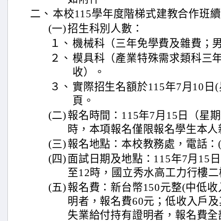
二、
本校115學年度階梯式建教合作班
(一)
招生科別人數：
１、
機械科（三年免學費及雜費；
２、
模具科（產業特殊需求類科三
收）。
３、
實際招生名額於115年7月10日
頁。
(二)
報名時間：115年7月15日（星
時，本項報名僅限報名學生本人
(三)
報名地點：本校教務處，電話：(04)
(四)
面試日期及地點：115年7月15
至12時，國立秀水高工力行樓
(五)
報名費：新台幣150元整(中低收
明者，報名費60元；低收入戶
失業給付持有證明者，報名費全