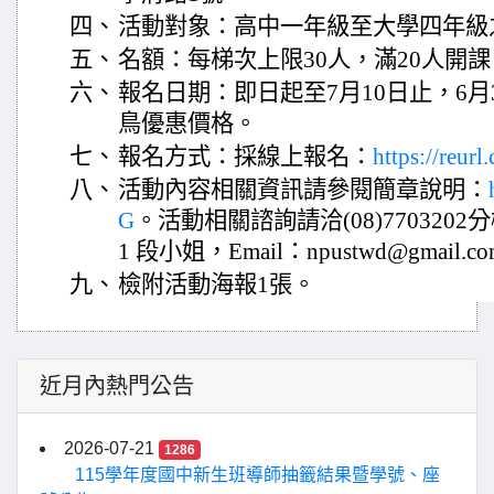
四、
活動對象：高中一年級至大學四年級
五、
名額：每梯次上限30人，滿20人開課
六、
報名日期：即日起至7月10日止，6月
鳥優惠價格。
七、
報名方式：採線上報名：
https://reur
八、
活動內容相關資訊請參閱簡章說明：
G
。活動相關諮詢請洽(08)7703202
1 段小姐，Email：npustwd@gmail.c
九、
檢附活動海報1張。
近月內熱門公告
2026-07-21
1286
115學年度國中新生班導師抽籤結果暨學號、座