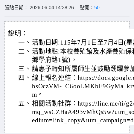
張貼日期： 2026-06-04 14:38:26 點閱：
50
說明：
一、
活動日期:115年7月1日至7月4日(
二、
活動地點:本校養殖館及水產養殖保
鄉學府路1號)。
三、
請惠予轉知所屬師生並鼓勵踴躍參
四、
線上報名連結：https://docs.google.c
bsOczVM-_C6ooLMKbE9GyMa_krv
m。
五、
相關活動社群：https://line.me/ti/g2
mq_wsCZHaA493vMhQs5w?utm_sou
edium=link_copy&utm_campaign=d