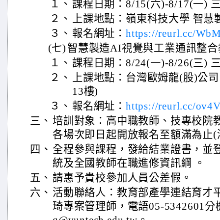
１、
課程日期：8/15(六)-8/17(一) 
２、
上課地點：嶺東科技大學 智慧
３、
報名網址：
https://reurl.cc/Wb
(七)
智慧製造AI視覺與工業通訊整
１、
課程日期：8/24(一)-8/26(三) 
２、
上課地點：台灣歐姆龍(股)公司 
13樓)
３、
報名網址：
https://reurl.cc/ov4
三、
培訓對象：高中職教師、技專校院
各場次即日起開放報名至額滿為止(滿
四、
全程參與課程，發給結業證書，並
統及全國教師在職進修資訊綱 。
五、
請惠予貴校參加人員公差假。
六、
活動聯絡人：教育部產學連結育才
琦專案管理師，電語05-5342601分