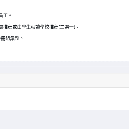
內員工。
機關推薦或由學生就讀學校推薦(二選一)。
處註冊組彙整。