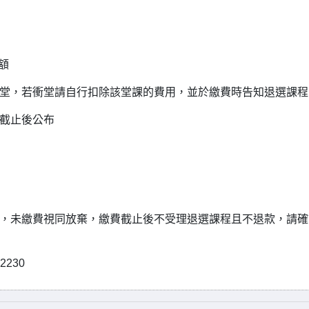
金額
衝堂，若衝堂請自行扣除該堂課的費用，並於繳費時告知退選課程
費截止後公布
31(四)16:00，未繳費視同放棄，繳費截止後不受理退選課程且不退款，請
230