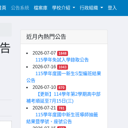
(current)
首頁
公告系統
檔案庫
學校介紹
行政組織
登入
近月內熱門公告
公告
2026-07-07
1848
115學年免試入學錄取公告
2026-07-16
1043
115學年度國一新生S型編班結果
公告
2026-07-10
870
【更新】114學年第2學期高中部
補考順延至7月15日(三)
2026-07-21
781
115學年度國中新生班導師抽籤
結果暨學號、座號公告