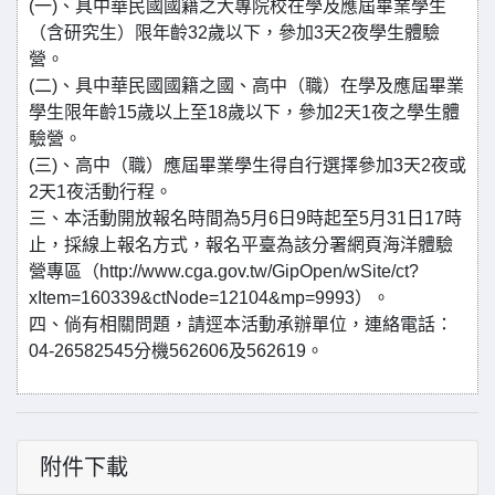
(一)、具中華民國國籍之大專院校在學及應屆畢業學生
（含研究生）限年齡32歲以下，參加3天2夜學生體驗
營。
(二)、具中華民國國籍之國、高中（職）在學及應屆畢業
學生限年齡15歲以上至18歲以下，參加2天1夜之學生體
驗營。
(三)、高中（職）應屆畢業學生得自行選擇參加3天2夜或
2天1夜活動行程。
三、本活動開放報名時間為5月6日9時起至5月31日17時
止，採線上報名方式，報名平臺為該分署網頁海洋體驗
營專區（http://www.cga.gov.tw/GipOpen/wSite/ct?
xItem=160339&ctNode=12104&mp=9993）。
四、倘有相關問題，請逕本活動承辦單位，連絡電話：
04-26582545分機562606及562619。
附件下載