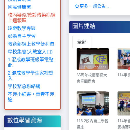
更多 一般公告...
國民健康署
校內疑似/確診傳染病線
上通報區
圖片連結
遠距教學專區
彰縣自主學習
全部
教育部線上教學便利包
學校集會(大教室入口)
1.混成教學班級筆電點
此
2.混成教學學生家裡登
65周年校慶慶祝大
114畢
入
會暨園遊會
學校緊急聯絡網
不迷小紅書，青春不迷
途
數位學習資源
113-2校內自主學習
114
講座
錦標賽