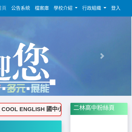
(current)
首頁
公告系統
檔案庫
學校介紹
行政組織
登入
Next
二林高中粉絲頁
L ENGLISH 國中小教案徵稿比賽第二名殊榮！
🎉