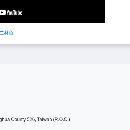
調二林色
ghua County 526, Taiwan (R.O.C.)