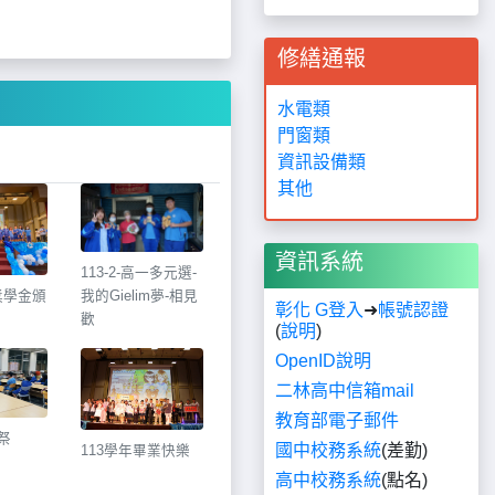
修繕通報
水電類
門窗類
資訊設備類
其他
資訊系統
113-2-高一多元選-
衡獎學金頒
我的Gielim夢⁣-相見
彰化 G登入
➜
帳號認證
歡
(
說明
)
OpenID說明
二林高中信箱mail
教育部電子郵件
祭
國中校務系統
(差勤)
113學年畢業快樂
高中校務系統
(點名)