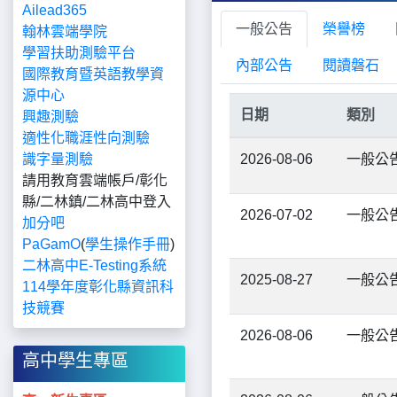
Ailead365
一般公告
榮譽榜
翰林雲端學院
學習扶助測驗平台
內部公告
閱讀磐石
國際教育暨英語教學資
源中心
日期
類別
興趣測驗
適性化職涯性向測驗
識字量測驗
2026-08-06
一般公
請用教育雲端帳戶/彰化
縣/二林鎮/二林高中登入
2026-07-02
一般公
加分吧
PaGamO
(
學生操作手冊
)
二林高中E-Testing系統
2025-08-27
一般公
​​​​​114學年度彰化縣資訊科
技競賽
2026-08-06
一般公
高中學生專區