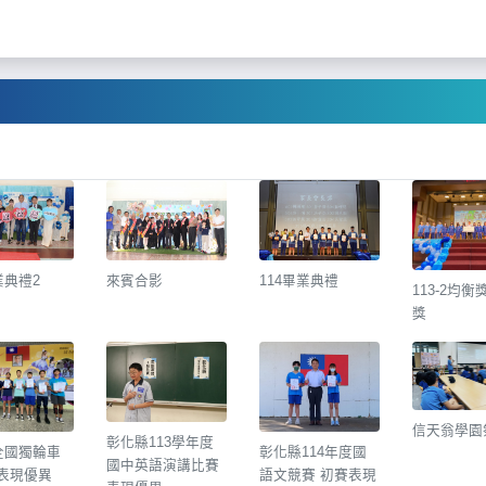
業典禮2
來賓合影
114畢業典禮
113-2均
獎
信天翁學園
彰化縣113學年度
年全國獨輪車
彰化縣114年度國
國中英語演講比賽
表現優異
語文競賽 初賽表現