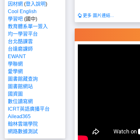
因材網
(
登入說明
)
Cool English
更多 圖片連結...
學習吧
(國中)
教育體系單一簽入
均一學習平台
台北酷課雲
台達磨課師
EWANT
學聯網
愛學網
圖書館藏查詢
圖書館網站
國資圖
數位讀寫網
ICRT英語廣播平台
Ailead365
翰林雲端學院
網路數據測試