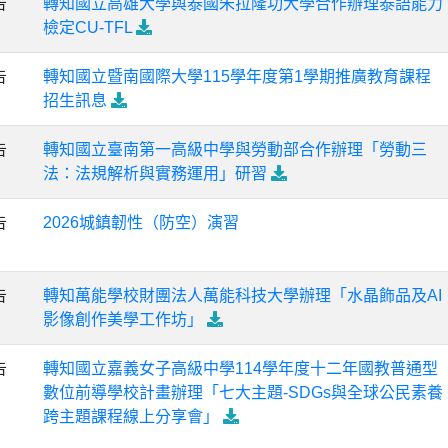
告
轉知國立高雄大學與泰國朱拉隆功大學合作辦理泰語能力
檢定CU-TFL
告
轉知國立暨南國際大學115學年度第1學期推廣教育課程
招生訊息
告
轉知國立臺南第一高級中學與勞動部合作辦理「勞動三
法：法規解析與實務運用」研習
告
2026城鎮韌性（防空）演習
告
轉知萬能學校財團法人萬能科技大學辦理「水晶飾品及AI
影像創作美學工作坊」
告
轉知國立嘉義女子高級中學114學年度十二年國教普通型
數位前導學校計畫辦理「七大主題-SDGs與全球公民素養
跨主題課程線上分享會」