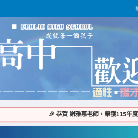
🎉 恭賀 謝雅惠老師，榮獲115年度 COO