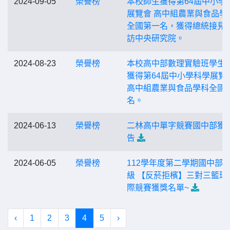
2024-09-05
榮譽榜
本校師生獲得第64屆中小學
展覽會 高中組農業與食品學
全國第一名，獲得總統接見
訪中央研究院。
2024-08-23
榮譽榜
本校高中部數理實驗班學生
獲得第64屆中小學科學展覽
高中組農業與食品學科全國
名。
2024-06-13
榮譽榜
二林高中單字競賽國中部獲
告
2024-06-05
榮譽榜
112學年度第二學期國中部
級 【反菸拒檳】三對三籃球
際競賽獲獎名單~
‹
1
2
3
4
5
›