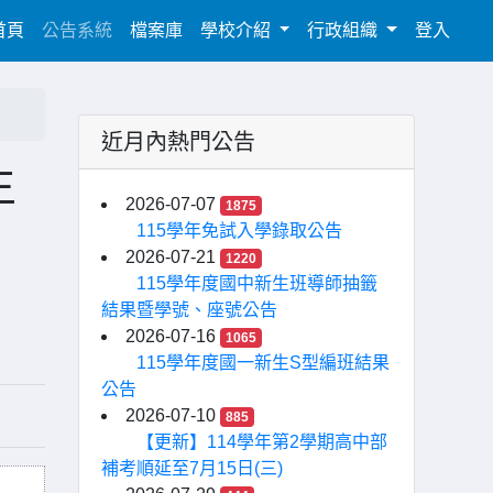
(current)
首頁
公告系統
檔案庫
學校介紹
行政組織
登入
近月內熱門公告
生
2026-07-07
1875
115學年免試入學錄取公告
2026-07-21
1220
115學年度國中新生班導師抽籤
結果暨學號、座號公告
2026-07-16
1065
115學年度國一新生S型編班結果
公告
2026-07-10
885
【更新】114學年第2學期高中部
補考順延至7月15日(三)