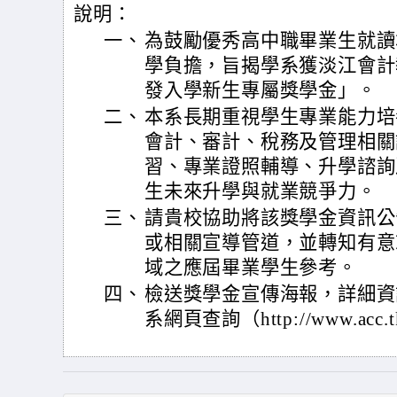
說明：
一、
為鼓勵優秀高中職畢業生就讀
學負擔，旨揭學系獲淡江會計
發入學新生專屬獎學金」。
二、
本系長期重視學生專業能力培
會計、審計、稅務及管理相關
習、專業證照輔導、升學諮詢
生未來升學與就業競爭力。
三、
請貴校協助將該獎學金資訊公
或相關宣導管道，並轉知有意
域之應屆畢業學生參考。
四、
檢送獎學金宣傳海報，詳細資
系網頁查詢（http://www.acc.t