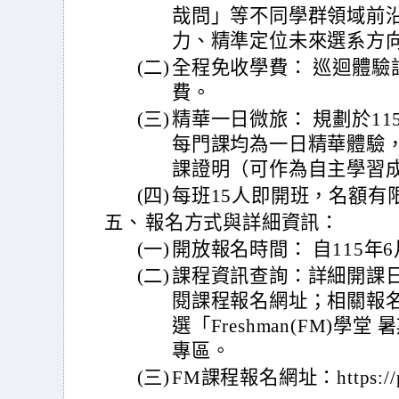
哉問」等不同學群領域前
力、精準定位未來選系方
(二)
全程免收學費： 巡迴體驗
費。
(三)
精華一日微旅： 規劃於115
每門課均為一日精華體驗
課證明（可作為自主學習
(四)
每班15人即開班，名額有
五、
報名方式與詳細資訊：
(一)
開放報名時間： 自115年
(二)
課程資訊查詢：詳細開課
閱課程報名網址；相關報
選「Freshman(FM)學堂 
專區。
(三)
FM課程報名網址：https://ps