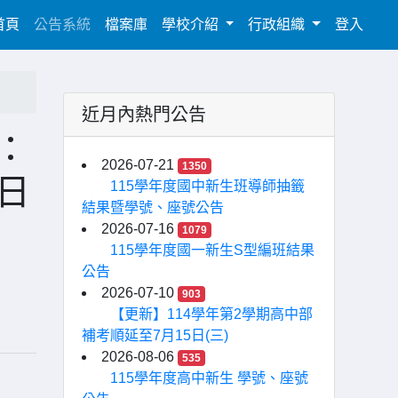
(current)
首頁
公告系統
檔案庫
學校介紹
行政組織
登入
近月內熱門公告
：
2026-07-21
1350
一日
115學年度國中新生班導師抽籤
結果暨學號、座號公告
2026-07-16
1079
115學年度國一新生S型編班結果
公告
2026-07-10
903
【更新】114學年第2學期高中部
補考順延至7月15日(三)
2026-08-06
535
115學年度高中新生 學號、座號