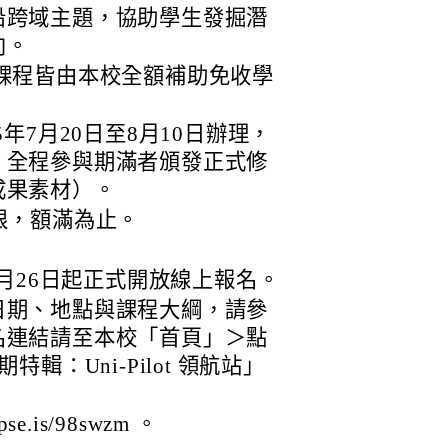
沿跨域主題，協助學生發掘潛
向。
課程皆由本校全額補助免收學
年7月20日至8月10日辦理，
，全程參與期滿者頒發正式修
成果素材）。
限，額滿為止。
6月26日起正式開放線上報名。
日期、地點與課程大綱，請參
名連結請至本校「首頁」＞點
暑期特輯：Uni-Pilot 領航站」
e.is/98swzm 。