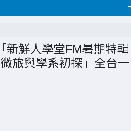
「新鮮人學堂FM暑期特輯
站─大學微旅與學系初探」全台