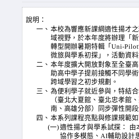
說明：
一、
本校為響應新課綱適性揚才之
域視野，於本年度將辦理「新
轉型開辦暑期特輯「Uni-Pilot
微旅與學系初探」，活動資料
二、
本年度擴大開放對象至全臺高
助高中學子提前接觸不同學術
跨域學習之初步規劃。
三、
為便利學子就近參與，特結合
（臺北大夏館、臺北忠孝館、
南、高雄分部）同步彈性開段
四、
本系列課程亮點與修課規範如
(一)
適性揚才與學系試探： 由
協作多模態、AI輔助設計