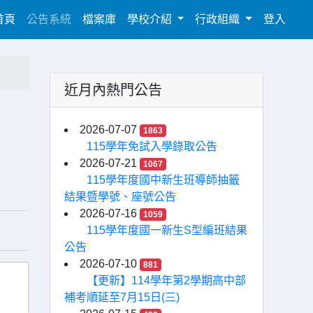
(current)
首頁
公告系統
檔案庫
學校介紹
行政組織
登入
近月內熱門公告
2026-07-07
1863
115學年免試入學錄取公告
2026-07-21
1067
115學年度國中新生班導師抽籤
結果暨學號、座號公告
2026-07-16
1059
115學年度國一新生S型編班結果
公告
2026-07-10
881
【更新】114學年第2學期高中部
補考順延至7月15日(三)