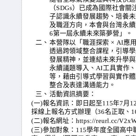
（SDGs）已成為國際社會
子認識永續發展趨勢、培養未
及職涯方向，本會與台灣永續
6第一屆永續未來築夢營」。
二、
本營隊以「職涯探索 × AI應
透過跨領域整合課程，引導學
發展精神，並連結未來升學與
永續議題導入、AI工具實作
等，藉由引導式學習與實作體
整合及表達溝通能力。
三、
活動資訊摘要：
(一)報名資訊：即日起至115年7月1
採線上報名方式辦理（36名正取、
(二)報名網址：https://reurl.cc/V2x
(三)參加對象：115學年度全國高