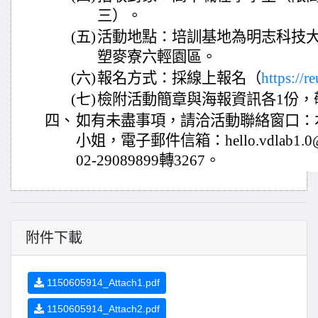
三）。
(五)
活動地點：培訓基地為明志科技
塑麥寮六輕園區。
(六)
報名方式：採線上報名（
https://
(七)
檢附活動簡章與海報資訊各1份，
四、
如有未盡事項，請洽活動聯絡窗口：
小姐，電子郵件信箱：hello.vdlab1.0
02-29089899轉3267。
附件下載
1150605914_Attach1.pdf
1150605914_Attach2.pdf