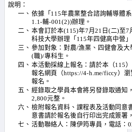
說明：
一、
依據「115年農業整合諮詢輔導體系計畫」
1.1-輔-001(2))辦理。
二、
本會訂於本(115)年7月21日(二)至
科技大學辦理「115年四健高中營」
三、
參加對象：對農/漁業、四健會及大
(職)/專科生。
四、
本活動採線上報名：請於本（115）
報名網頁（https://4-h.me/fi
報名。
五、
經錄取之學員本會將另發錄取通知
2,800元整。
六、
檢附報名資料、課程表及活動同意書
意書請於報名後自行印出完成簽署
七、
活動聯絡人：陳伊筠專員，電話：02-23