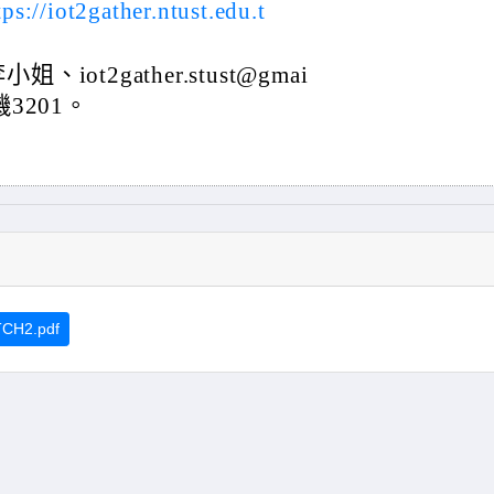
tps://iot2gather.ntust.edu.t
t2gather.stust@gmai
機3201。
CH2.pdf