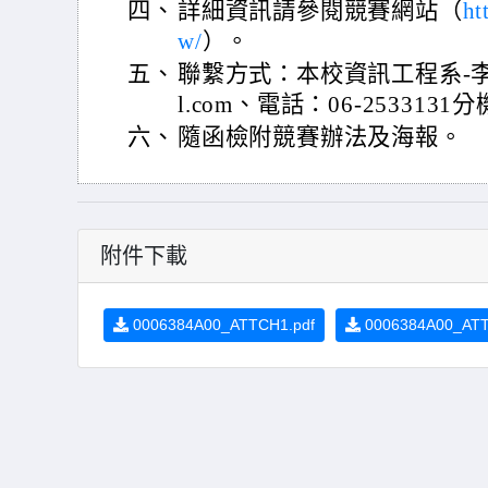
四、
詳細資訊請參閱競賽網站（
ht
w/
）。
五、
聯繫方式：本校資訊工程系-李小姐、io
l.com、電話：06-2533131分
六、
隨函檢附競賽辦法及海報。
附件下載
0006384A00_ATTCH1.pdf
0006384A00_ATT