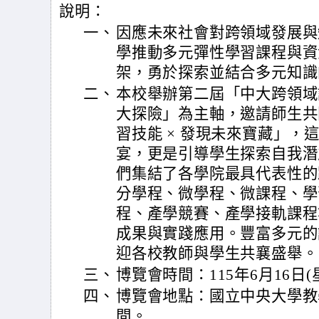
說明：
一、
因應未來社會對跨領域發展與
學推動多元彈性學習課程與資
架，勇於探索並結合多元知識
二、
本校舉辦第二屆「中大跨領域
大探險」為主軸，邀請師生共同
習技能 × 發現未來寶藏」，
宴，更是引導學生探索自我潛
們集結了各學院最具代表性的
分學程、微學程、微課程、學
程、產學競賽、產學接軌課程
成果與實踐應用。豐富多元的
迎各校教師與學生共襄盛舉。
三、
博覽會時間：115年6月16日(
四、
博覽會地點：國立中央大學教
間。