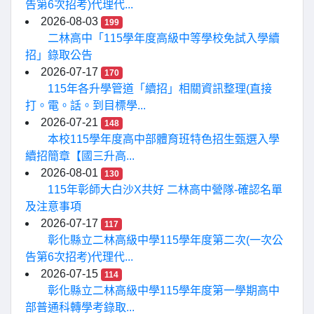
告第6次招考)代理代...
2026-08-03
199
二林高中「115學年度高級中等學校免試入學續
招」錄取公告
2026-07-17
170
115年各升學管道「續招」相關資訊整理(直接
打。電。話。到目標學...
2026-07-21
148
本校115學年度高中部體育班特色招生甄選入學
續招簡章【國三升高...
2026-08-01
130
115年彰師大白沙X共好 二林高中營隊-確認名單
及注意事項
2026-07-17
117
彰化縣立二林高級中學115學年度第二次(一次公
告第6次招考)代理代...
2026-07-15
114
彰化縣立二林高級中學115學年度第一學期高中
部普通科轉學考錄取...