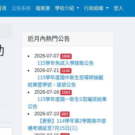
(current)
首頁
公告系統
檔案庫
學校介紹
行政組織
登入
近月內熱門公告
助
2026-07-07
1868
115學年免試入學錄取公告
2026-07-21
1146
115學年度國中新生班導師抽籤
結果暨學號、座號公告
2026-07-16
1063
115學年度國一新生S型編班結果
公告
2026-07-10
883
【更新】114學年第2學期高中部
補考順延至7月15日(三)