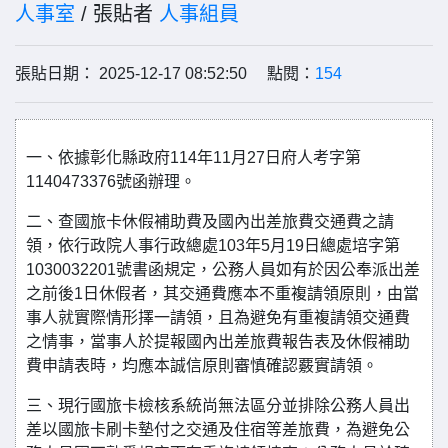
人事室
/ 張貼者
人事組員
張貼日期： 2025-12-17 08:52:50 點閱：
154
一、依據彰化縣政府114年11月27日府人考字第
1140473376號函辦理。
二、查國旅卡休假補助費及國內出差旅費交通費之請
領，依行政院人事行政總處103年5月19日總處培字第
1030032201號書函規定，公務人員如有於因公奉派出差
之前後1日休假者，其交通費應本不重複請領原則，由當
事人就實際情形擇一請領，且為避免有重複請領交通費
之情事，當事人於提報國內出差旅費報告表及休假補助
費申請表時，均應本誠信原則審慎確認覈實請領。
三、現行國旅卡檢核系統尚無法區分並排除公務人員出
差以國旅卡刷卡墊付之交通及住宿等差旅費，為避免公