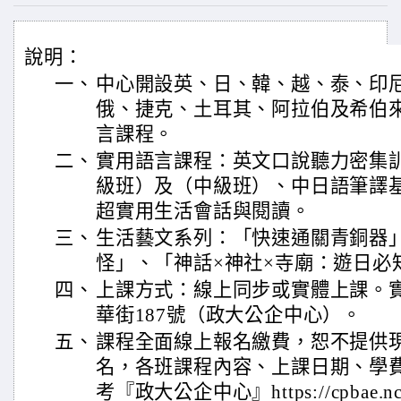
說明：
一、
中心開設英、日、韓、越、泰、印
俄、捷克、土耳其、阿拉伯及希伯
言課程。
二、
實用語言課程：英文口說聽力密集
級班）及（中級班）、中日語筆譯
超實用生活會話與閱讀。
三、
生活藝文系列：「快速通關青銅器
怪」、「神話×神社×寺廟：遊日必
四、
上課方式：線上同步或實體上課。
華街187號（政大公企中心）。
五、
課程全面線上報名繳費，恕不提供
名，各班課程內容、上課日期、學
考『政大公企中心』https://cpbae.nccu.