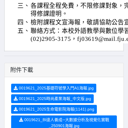
三、
各課程全程免費，不限修課對象，
得修課證明。
四、
檢附課程文宣海報，敬請協助公告
五、
聯絡方式：本校外語教學與數位學
(02)2905-3175，fj03619@mail.fju
附件下載
0019621_2025基礎符號學入門A1海報.jpg
0019621_2025時尚產業海報_中文版.jpg
0019621_2025生命電影院海報(1141).png
0019621_BI達人養成─大數據分析及視覺化實戰
_250901海報.jpg