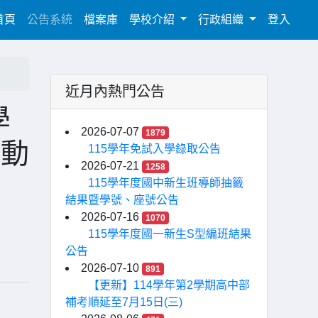
(current)
首頁
公告系統
檔案庫
學校介紹
行政組織
登入
近月內熱門公告
學
2026-07-07
1879
行動
115學年免試入學錄取公告
2026-07-21
1258
115學年度國中新生班導師抽籤
結果暨學號、座號公告
2026-07-16
1070
115學年度國一新生S型編班結果
公告
2026-07-10
891
【更新】114學年第2學期高中部
補考順延至7月15日(三)