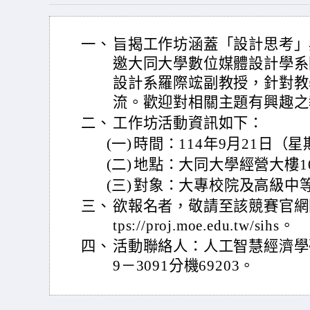
一、
旨揭工作坊涵蓋「設計思考」
邀大同大學數位媒體設計學系
設計系羅際竤副教授，針對教
流。歡迎對相關主題有興趣之
二、
工作坊活動資訊如下：
(一)
時間：114年9月21日（星
(二)
地點：大同大學經營大樓1
(三)
對象：大專校院及高級中
三、
欲報名者，敬請至該競賽官網
tps://proj.moe.edu.tw/sihs。
四、
活動聯絡人：人工智慧經濟學研
9－3091分機69203。