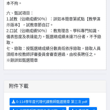
本不拘。
六、甄試項目：
1.試教（佔總成績50％）：詳如本簡章第貳點【教學演
示版本】，試教章節自訂。
2.口試（佔總成績50％）：教育理念、學科專門知識、
儀表態度及表達能力。甄選總成績未達75分者，不予錄
取。
七、錄取：按甄選總成績分數高低依序錄取，錄取人員
須經本校教師評審委員會審查通過，由校長聘任之。
※餘詳如甄選簡章
附件下載
0-114學年度代理代課教師甄選簡章 第三次.pdf