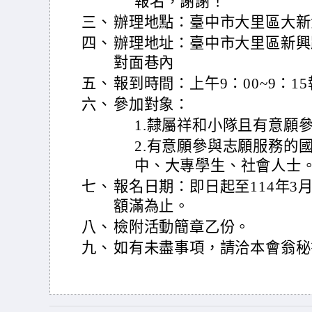
報名，謝謝！
三、
辦理地點：臺中市大里區大新
四、
辦理地址：臺中市大里區新興路
對面巷內
五、
報到時間：上午9：00~9：1
六、
參加對象：
1.隸屬祥和小隊且有意願
2.有意願參與志願服務的
中、大專學生、社會人士
七、
報名日期：即日起至114年3月
額滿為止。
八、
檢附活動簡章乙份。
九、
如有未盡事項，請洽本會翁秘書，電