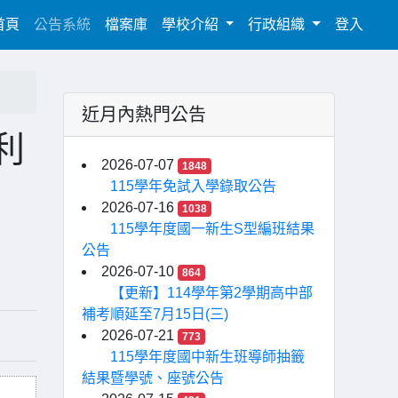
(current)
首頁
公告系統
檔案庫
學校介紹
行政組織
登入
近月內熱門公告
利
2026-07-07
1848
115學年免試入學錄取公告
2026-07-16
1038
115學年度國一新生S型編班結果
公告
2026-07-10
864
【更新】114學年第2學期高中部
補考順延至7月15日(三)
2026-07-21
773
115學年度國中新生班導師抽籤
結果暨學號、座號公告