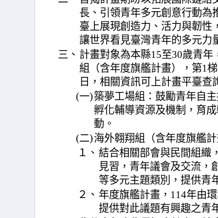
長、引領青年多元創意行動為
臺上展現創造力、活力與韌性
讓世界看見臺灣青年的多元力
三、
計畫對象為本縣15至30歲青
組（含年度旗艦計畫），第1梯次
日，相關資訊可上計畫平臺查
(一)
築夢工場組：鼓勵青年自主
孵化輔導資源及機制，育成
動。
(二)
海外翱翔組（含年度旗艦計
１、
結合相關部會與民間組織
見習，青年議會及交流，
等多元主題類別，提供青
２、
年度旗艦計畫，114年由
提供對此議題有興趣之青