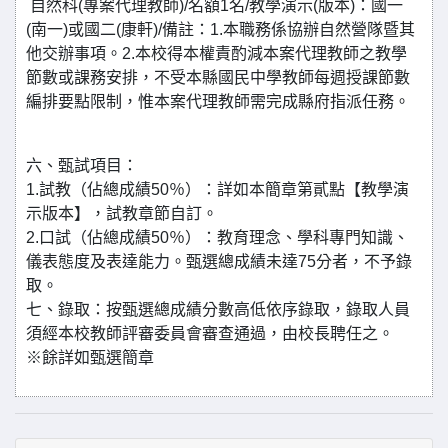
自然科(專案代理教師)/名額1名/教學演示(版本)：國一
(南一)或國二(康軒)/備註：1.本職務係協辦自然營隊暨其
他交辦事項。2.本校得本權責酌減本案代理教師之教學
節數或課務安排，不受本縣國民中學教師每週授課節數
編排要點限制，惟本案代理教師需完成縣府指派任務。
六、甄試項目：
1.試教（佔總成績50％）：詳如本簡章第貳點【教學演
示版本】，試教章節自訂。
2.口試（佔總成績50％）：教育理念、學科專門知識、
儀表態度及表達能力。甄選總成績未達75分者，不予錄
取。
七、錄取：按甄選總成績分數高低依序錄取，錄取人員
須經本校教師評審委員會審查通過，由校長聘任之。
※餘詳如甄選簡章